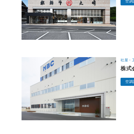
空調
社屋・
株式
空調