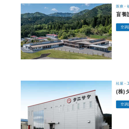
医療・
盲養
空調
社屋・
(株
空調