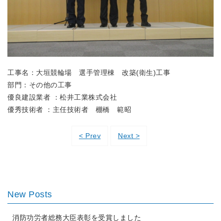
工事名：大垣競輪場 選手管理棟 改築(衛生)工事
部門：その他の工事
優良建設業者 ：松井工業株式会社
優秀技術者 ：主任技術者 棚橋 範昭
< Prev
Next >
New Posts
消防功労者総務大臣表彰を受賞しました